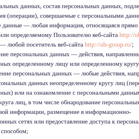
альных данных, состав персональных данных, под
вия (операции), совершаемые с персональными дан
е данные — любая информация, относящаяся прямо
или определяемому Пользователю веб-сайта
http://
ь — любой посетитель веб-сайта
http://ub-group.ru/
;
ение персональных данных — действия, направленн
ных определенному лицу или определенному кругу
нение персональных данных — любые действия, нап
сональных данных неопределенному кругу лиц (пер
ных) или на ознакомление с персональными данны
круга лиц, в том числе обнародование персональны
овой информации, размещение в информационно-
нных сетях или предоставление доступа к персон
 способом;