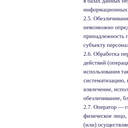
в базах данных п
информационных т
2.5. Обезличиван
невозможно опре
принадлежность 
субъекту персона
2.6. Обработка п
действий (операц
использования та
систематизацию, 
извлечение, испол
обезличивание, б
2.7. Оператор — 
физическое лицо,
(или) осуществля