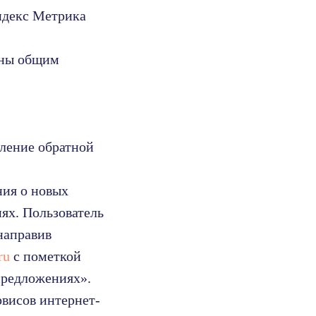
Яндекс Метрика
ены общим
вление обратной
ния о новых
ях. Пользователь
направив
ru
с пометкой
предложениях».
рвисов интернет-