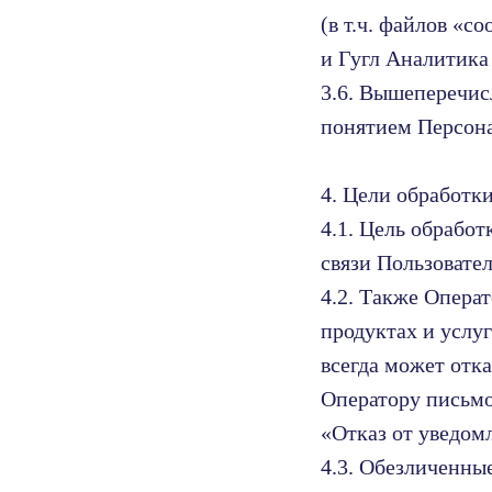
(в т.ч. файлов «
и Гугл Аналитика 
3.6. Вышеперечис
понятием Персон
4. Цели обработк
4.1. Цель обрабо
связи Пользовате
4.2. Также Опера
продуктах и услу
всегда может отк
Оператору письмо
«Отказ от уведом
4.3. Обезличенны