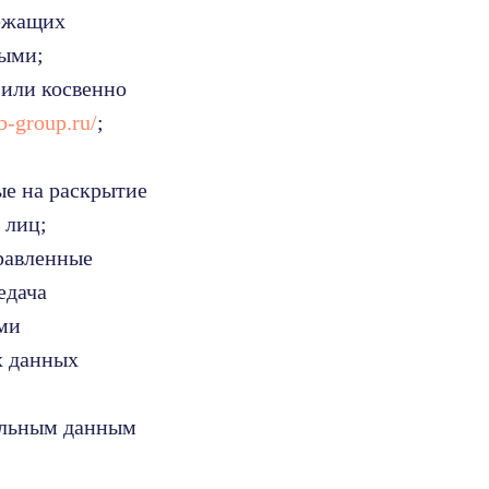
лежащих
ными;
 или косвенно
ub-group.ru/
;
ые на раскрытие
 лиц;
равленные
едача
ми
х данных
альным данным