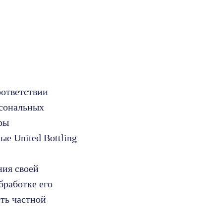
оответствии
рсональных
ры
е United Bottling
ния своей
бработке его
ть частной