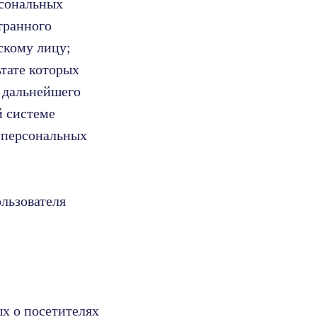
рсональных
транного
скому лицу;
тате которых
 дальнейшего
й системе
 персональных
льзователя
ых о посетителях