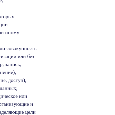
ку
оторых
ации
ли иному
или совокупность
тизации или без
, запись,
нение),
ие, доступ),
 данных;
дическое или
организующие и
ределяющие цели