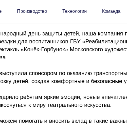
орительность
Новости Юнайтед Боттлинг Групп
е
Производство
Технологии
Команда
ународный день защиты детей, наша компания 
оездки для воспитанников ГБУ «Реабилитацион
ктакль «Конёк-Горбунок» Московского художес
ва.
ыступила спонсором по оказанию транспортных
озку детей, создав комфортные и безопасные у
дарило ребятам яркие эмоции, новые впечатле
коснуться к миру театрального искусства.
можем помогать и вносить вклад в такие важн