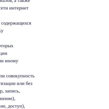
иалов, а также
сети интернет
ь содержащихся
ку
оторых
ации
ли иному
или совокупность
тизации или без
, запись,
нение),
ие, доступ),