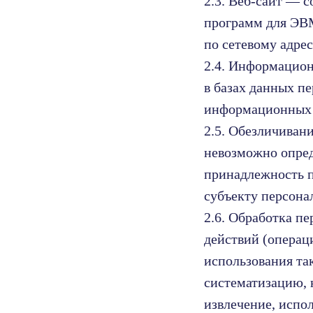
2.3. Веб-сайт — 
программ для ЭВМ
по сетевому адре
2.4. Информацио
в базах данных п
информационных т
2.5. Обезличиван
невозможно опре
принадлежность 
субъекту персона
2.6. Обработка п
действий (операц
использования та
систематизацию, 
извлечение, испол