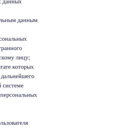
х данных
альным данным
рсональных
транного
скому лицу;
тате которых
 дальнейшего
й системе
 персональных
льзователя