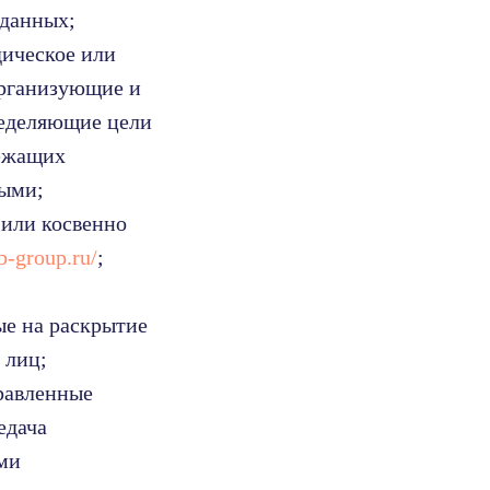
 данных;
дическое или
организующие и
ределяющие цели
лежащих
ными;
 или косвенно
ub-group.ru/
;
ые на раскрытие
 лиц;
равленные
едача
ми