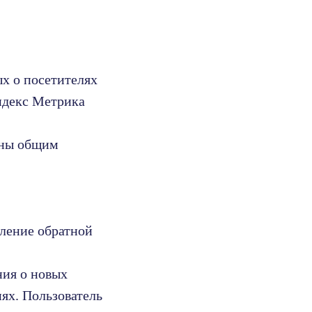
ых о посетителях
Яндекс Метрика
ены общим
вление обратной
ния о новых
ях. Пользователь