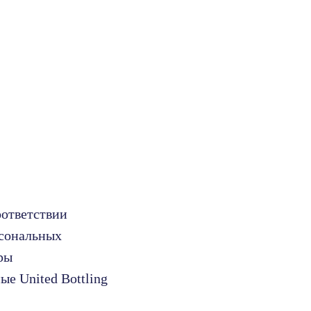
оответствии
рсональных
ры
е United Bottling