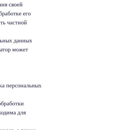
ния своей
бработке его
ть частной
льных данных
ратор может
ка персональных
обработки
ходима для