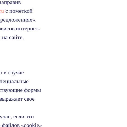
направив
ru
с пометкой
предложениях».
рвисов интернет-
 на сайте,
о в случае
специальные
тствующие формы
 выражает свое
учае, если это
 файлов «cookie»