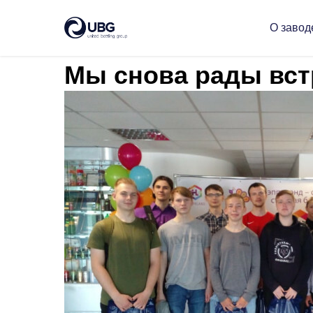
Новости Юнайтед Боттлинг Групп
О завод
Мы снова рады встр