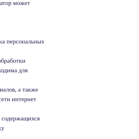
ратор может
ка персональных
обработки
ходима для
иалов, а также
сети интернет
ь содержащихся
ку