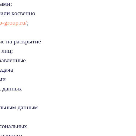
ными;
 или косвенно
ub-group.ru/
;
ые на раскрытие
 лиц;
равленные
едача
ми
х данных
альным данным
рсональных
транного