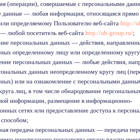
вия (операции), совершаемые с персональными дан
е данные — любая информация, относящаяся прямо
или определяемому Пользователю веб-сайта
http://
ь — любой посетитель веб-сайта
http://ub-group.ru/
;
ение персональных данных — действия, направленн
ных определенному лицу или определенному кругу
нение персональных данных — любые действия, нап
сональных данных неопределенному кругу лиц (пер
ных) или на ознакомление с персональными данны
круга лиц, в том числе обнародование персональны
овой информации, размещение в информационно-
нных сетях или предоставление доступа к персон
 способом;
чная передача персональных данных — передача пе
орию иностранного государства органу власти инос