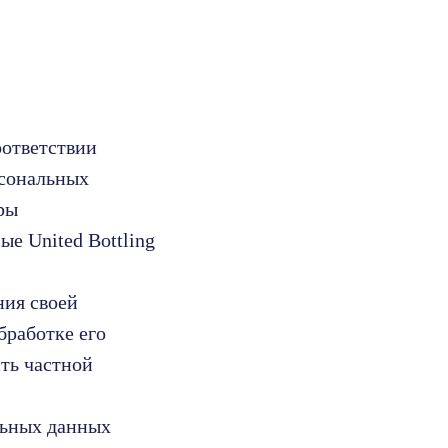
оответствии
рсональных
ры
е United Bottling
ния своей
бработке его
ть частной
льных данных