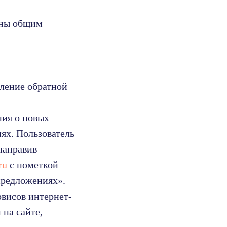
ены общим
вление обратной
ния о новых
ях. Пользователь
направив
ru
с пометкой
предложениях».
рвисов интернет-
 на сайте,