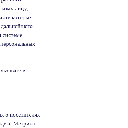
скому лицу;
тате которых
 дальнейшего
й системе
 персональных
льзователя
ых о посетителях
Яндекс Метрика