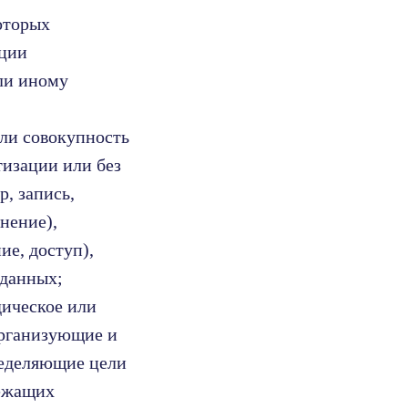
оторых
ации
ли иному
или совокупность
тизации или без
, запись,
нение),
ие, доступ),
 данных;
дическое или
организующие и
ределяющие цели
лежащих